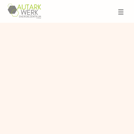
Back to All Experts
EXPERT
Dr. Ethan Parker
Medical Device Consultant
Ethan advises on the latest medical device
technologies, ensuring their safe and efficient
integration into patient care pathways.
Areas of Expertise
Clinical trial design and management, Medical
device innovation