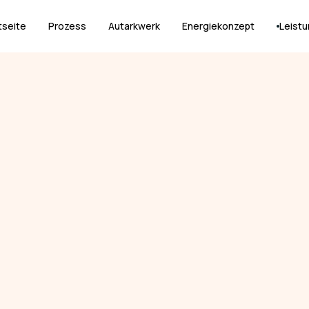
tseite
Prozess
Autarkwerk
Energiekonzept
Leist
tions
ment outcomes