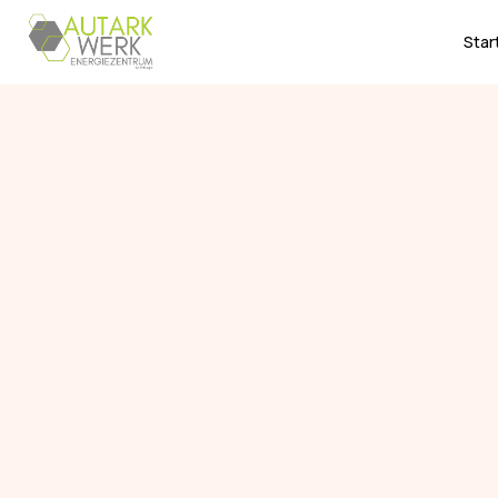
Star
Back to All Services
Medical Device Solu
Innovative technologies that enhance diagnosis and treat